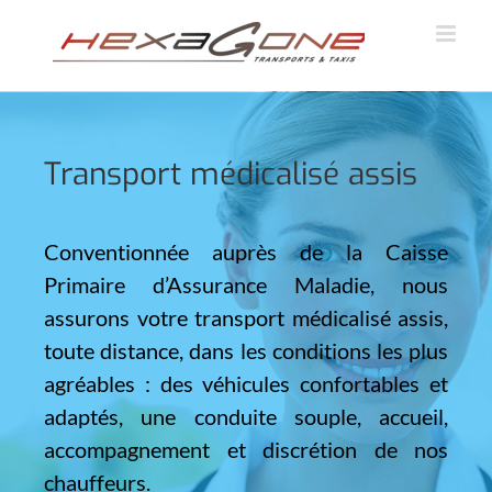
Skip
to
content
Transport médicalisé assis
Conventionnée auprès de la Caisse
Primaire d’Assurance Maladie, nous
assurons votre transport médicalisé assis,
toute distance, dans les conditions les plus
agréables : des véhicules confortables et
adaptés, une conduite souple, accueil,
accompagnement et discrétion de nos
chauffeurs.